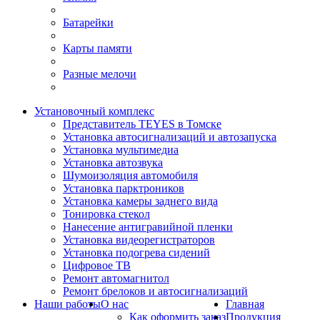
Батарейки
Карты памяти
Разные мелочи
Установочный комплекс
Представитель TEYES в Томске
Установка автосигнализаций и автозапуска
Установка мультимедиа
Установка автозвука
Шумоизоляция автомобиля
Установка парктроников
Установка камеры заднего вида
Тонировка стекол
Нанесение антигравийной пленки
Установка видеорегистраторов
Установка подогрева сидений
Цифровое ТВ
Ремонт автомагнитол
Ремонт брелоков и автосигнализаций
Наши работы
О нас
Главная
Как оформить заказ
Продукция