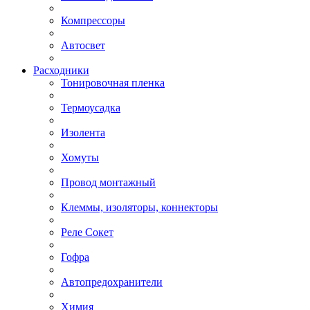
Компрессоры
Автосвет
Расходники
Тонировочная пленка
Термоусадка
Изолента
Хомуты
Провод монтажный
Клеммы, изоляторы, коннекторы
Реле Сокет
Гофра
Автопредохранители
Химия