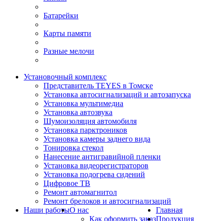
Батарейки
Карты памяти
Разные мелочи
Установочный комплекс
Представитель TEYES в Томске
Установка автосигнализаций и автозапуска
Установка мультимедиа
Установка автозвука
Шумоизоляция автомобиля
Установка парктроников
Установка камеры заднего вида
Тонировка стекол
Нанесение антигравийной пленки
Установка видеорегистраторов
Установка подогрева сидений
Цифровое ТВ
Ремонт автомагнитол
Ремонт брелоков и автосигнализаций
Наши работы
О нас
Главная
Как оформить заказ
Продукция