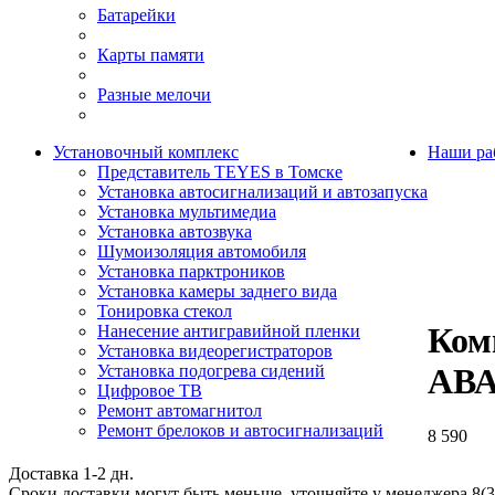
Батарейки
Карты памяти
Разные мелочи
Установочный комплекс
Наши ра
Представитель TEYES в Томске
Установка автосигнализаций и автозапуска
Установка мультимедиа
Установка автозвука
Шумоизоляция автомобиля
Установка парктроников
Установка камеры заднего вида
Тонировка стекол
Ком
Нанесение антигравийной пленки
Установка видеорегистраторов
Установка подогрева сидений
АВ
Цифровое ТВ
Ремонт автомагнитол
Ремонт брелоков и автосигнализаций
8 590
Доставка 1-2 дн.
Сроки доставки могут быть меньше, уточняйте у менеджера 8(3