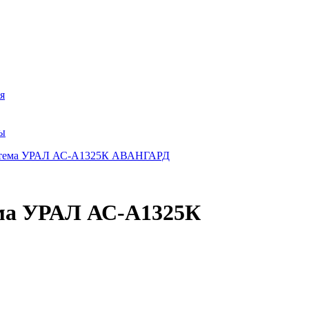
я
ры
ема УРАЛ АС-А1325К