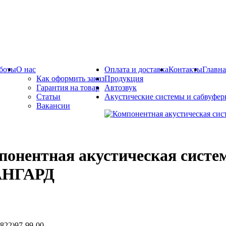
боты
О нас
Оплата и доставка
Контакты
Главна
Как оформить заказ
Продукция
Гарантия на товар
Автозвук
Статьи
Акустические системы и сабвуфе
Вакансии
понентная акустическая сист
АНГАРД
822)97-99-00.