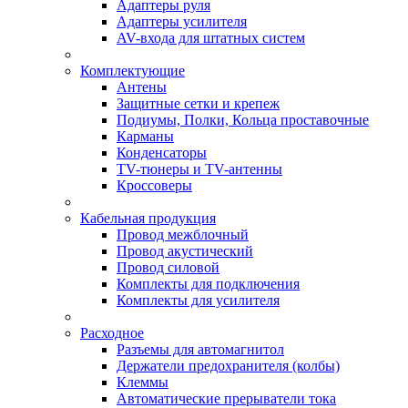
Адаптеры руля
Адаптеры усилителя
AV-входа для штатных систем
Комплектующие
Антены
Защитные сетки и крепеж
Подиумы, Полки, Кольца проставочные
Карманы
Конденсаторы
TV-тюнеры и TV-антенны
Кроссоверы
Кабельная продукция
Провод межблочный
Провод акустический
Провод силовой
Комплекты для подключения
Комплекты для усилителя
Расходное
Разъемы для автомагнитол
Держатели предохранителя (колбы)
Клеммы
Автоматические прерыватели тока