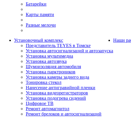
Батарейки
Карты памяти
Разные мелочи
Установочный комплекс
Наши ра
Представитель TEYES в Томске
Установка автосигнализаций и автозапуска
Установка мультимедиа
Установка автозвука
Шумоизоляция автомобиля
Установка парктроников
Установка камеры заднего вида
Тонировка стекол
Нанесение антигравийной пленки
Установка видеорегистраторов
Установка подогрева сидений
Цифровое ТВ
Ремонт автомагнитол
Ремонт брелоков и автосигнализаций