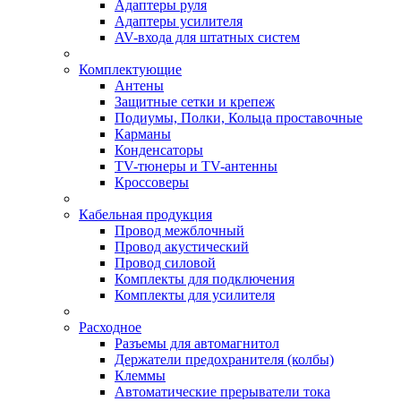
Адаптеры руля
Адаптеры усилителя
AV-входа для штатных систем
Комплектующие
Антены
Защитные сетки и крепеж
Подиумы, Полки, Кольца проставочные
Карманы
Конденсаторы
TV-тюнеры и TV-антенны
Кроссоверы
Кабельная продукция
Провод межблочный
Провод акустический
Провод силовой
Комплекты для подключения
Комплекты для усилителя
Расходное
Разъемы для автомагнитол
Держатели предохранителя (колбы)
Клеммы
Автоматические прерыватели тока