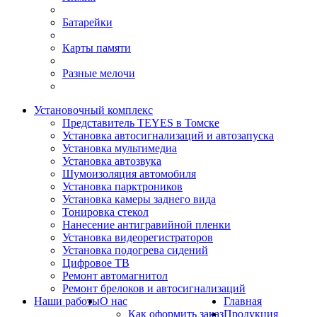
Батарейки
Карты памяти
Разные мелочи
Установочный комплекс
Представитель TEYES в Томске
Установка автосигнализаций и автозапуска
Установка мультимедиа
Установка автозвука
Шумоизоляция автомобиля
Установка парктроников
Установка камеры заднего вида
Тонировка стекол
Нанесение антигравийной пленки
Установка видеорегистраторов
Установка подогрева сидений
Цифровое ТВ
Ремонт автомагнитол
Ремонт брелоков и автосигнализаций
Наши работы
О нас
Главная
Как оформить заказ
Продукция