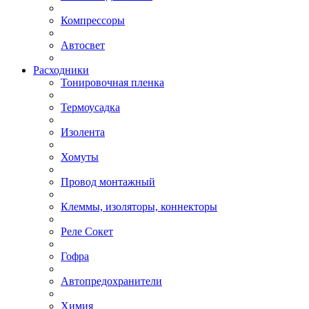
Компрессоры
Автосвет
Расходники
Тонировочная пленка
Термоусадка
Изолента
Хомуты
Провод монтажный
Клеммы, изоляторы, коннекторы
Реле Сокет
Гофра
Автопредохранители
Химия