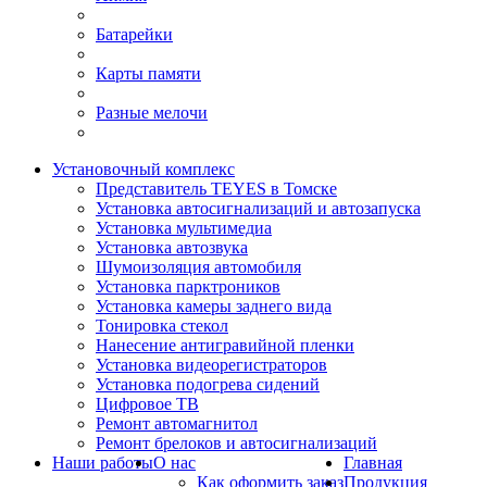
Батарейки
Карты памяти
Разные мелочи
Установочный комплекс
Представитель TEYES в Томске
Установка автосигнализаций и автозапуска
Установка мультимедиа
Установка автозвука
Шумоизоляция автомобиля
Установка парктроников
Установка камеры заднего вида
Тонировка стекол
Нанесение антигравийной пленки
Установка видеорегистраторов
Установка подогрева сидений
Цифровое ТВ
Ремонт автомагнитол
Ремонт брелоков и автосигнализаций
Наши работы
О нас
Главная
Как оформить заказ
Продукция