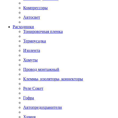
Компрессоры
Автосвет
Расходники
Тонировочная пленка
Термоусадка
Изолента
Хомуты
Провод монтажный
Клеммы, изоляторы, коннекторы
Реле Сокет
Гофра
Автопредохранители
Химия