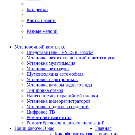
Батарейки
Карты памяти
Разные мелочи
Установочный комплекс
Представитель TEYES в Томске
Установка автосигнализаций и автозапуска
Установка мультимедиа
Установка автозвука
Шумоизоляция автомобиля
Установка парктроников
Установка камеры заднего вида
Тонировка стекол
Нанесение антигравийной пленки
Установка видеорегистраторов
Установка подогрева сидений
Цифровое ТВ
Ремонт автомагнитол
Ремонт брелоков и автосигнализаций
Наши работы
О нас
Главная
Как оформить заказ
Продукция