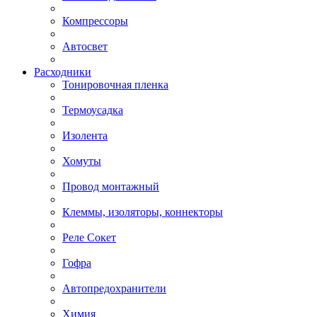
Компрессоры
Автосвет
Расходники
Тонировочная пленка
Термоусадка
Изолента
Хомуты
Провод монтажный
Клеммы, изоляторы, коннекторы
Реле Сокет
Гофра
Автопредохранители
Химия