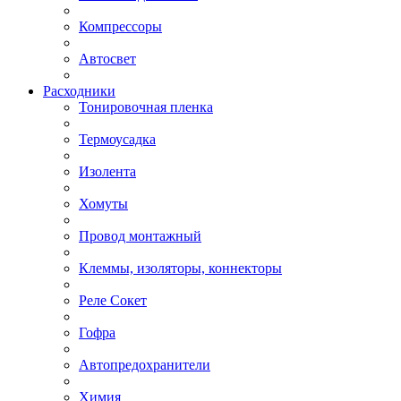
Компрессоры
Автосвет
Расходники
Тонировочная пленка
Термоусадка
Изолента
Хомуты
Провод монтажный
Клеммы, изоляторы, коннекторы
Реле Сокет
Гофра
Автопредохранители
Химия