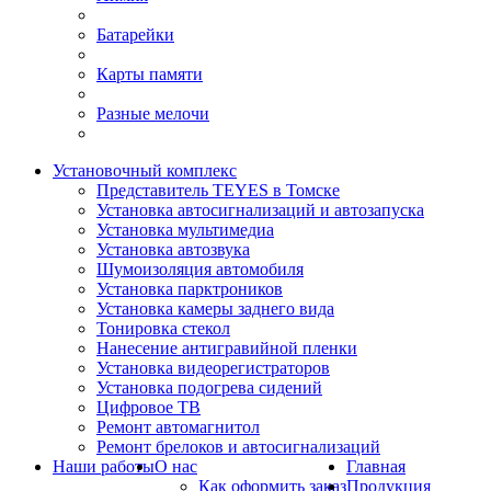
Батарейки
Карты памяти
Разные мелочи
Установочный комплекс
Представитель TEYES в Томске
Установка автосигнализаций и автозапуска
Установка мультимедиа
Установка автозвука
Шумоизоляция автомобиля
Установка парктроников
Установка камеры заднего вида
Тонировка стекол
Нанесение антигравийной пленки
Установка видеорегистраторов
Установка подогрева сидений
Цифровое ТВ
Ремонт автомагнитол
Ремонт брелоков и автосигнализаций
Наши работы
О нас
Главная
Как оформить заказ
Продукция