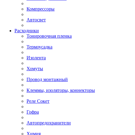
Компрессоры
Автосвет
Расходники
Тонировочная пленка
Термоусадка
Изолента
Хомуты
Провод монтажный
Клеммы, изоляторы, коннекторы
Реле Сокет
Гофра
Автопредохранители
Химия