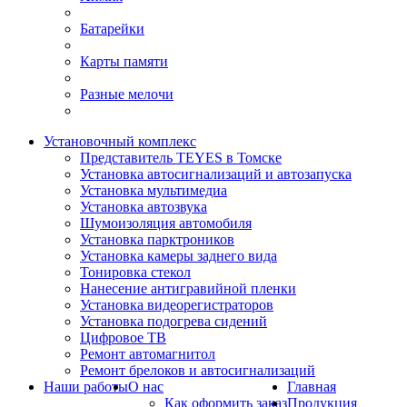
Батарейки
Карты памяти
Разные мелочи
Установочный комплекс
Представитель TEYES в Томске
Установка автосигнализаций и автозапуска
Установка мультимедиа
Установка автозвука
Шумоизоляция автомобиля
Установка парктроников
Установка камеры заднего вида
Тонировка стекол
Нанесение антигравийной пленки
Установка видеорегистраторов
Установка подогрева сидений
Цифровое ТВ
Ремонт автомагнитол
Ремонт брелоков и автосигнализаций
Наши работы
О нас
Главная
Как оформить заказ
Продукция