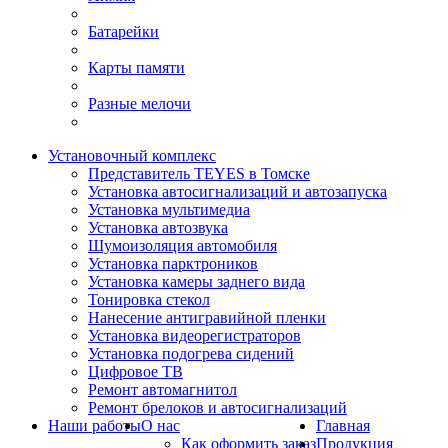
Батарейки
Карты памяти
Разные мелочи
Установочный комплекс
Представитель TEYES в Томске
Установка автосигнализаций и автозапуска
Установка мультимедиа
Установка автозвука
Шумоизоляция автомобиля
Установка парктроников
Установка камеры заднего вида
Тонировка стекол
Нанесение антигравийной пленки
Установка видеорегистраторов
Установка подогрева сидений
Цифровое ТВ
Ремонт автомагнитол
Ремонт брелоков и автосигнализаций
Наши работы
О нас
Главная
Как оформить заказ
Продукция