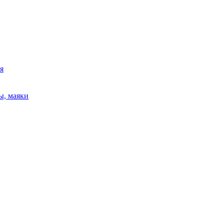
я
ы, маяки