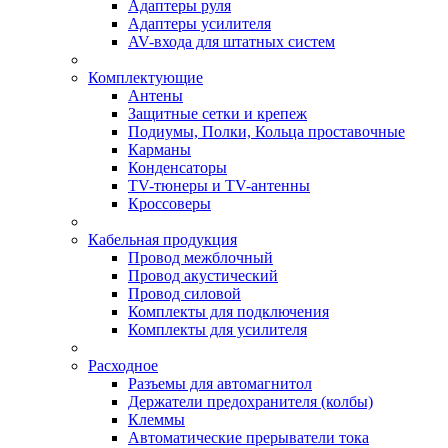
Адаптеры руля
Адаптеры усилителя
AV-входа для штатных систем
Комплектующие
Антены
Защитные сетки и крепеж
Подиумы, Полки, Кольца проставочные
Карманы
Конденсаторы
TV-тюнеры и TV-антенны
Кроссоверы
Кабельная продукция
Провод межблочный
Провод акустический
Провод силовой
Комплекты для подключения
Комплекты для усилителя
Расходное
Разъемы для автомагнитол
Держатели предохранителя (колбы)
Клеммы
Автоматические прерыватели тока