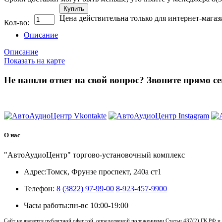
Купить
Цена действительна только для интернет-магаз
Кол-во:
Описание
Описание
Показать на карте
Не нашли ответ на свой вопрос?
Звоните прямо се
8 (3822) 97-99-00
О нас
"АвтоАудиоЦентр" торгово-установочный комплекс
Адрес:
Томск, Фрунзе проспект, 240а ст1
Телефон:
8 (3822) 97-99-00
8-923-457-9900
Часы работы:
пн-вс 10:00-19:00
Сайт не является публичной офертой, определяемой положениями Статьи 437(2) ГК РФ и 