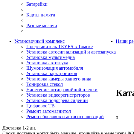
Батарейки
Карты памяти
Разные мелочи
Установочный комплекс
Наши ра
Представитель TEYES в Томске
Установка автосигнализаций и автозапуска
Установка мультимедиа
Установка автозвука
Шумоизоляция автомобиля
Установка парктроников
Установка камеры заднего вида
Тонировка стекол
Нанесение антигравийной пленки
Кат
Установка видеорегистраторов
Установка подогрева сидений
Цифровое ТВ
Ремонт автомагнитол
Ремонт брелоков и автосигнализаций
0
Доставка 1-2 дн.
Сроки доставки могут быть меньше, уточняйте у менеджера 8(3