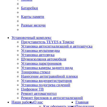
Батарейки
Карты памяти
Разные мелочи
Установочный комплекс
Представитель TEYES в Томске
Установка автосигнализаций и автозапуска
Установка мультимедиа
Установка автозвука
Шумоизоляция автомобиля
Установка парктроников
Установка камеры заднего вида
Тонировка стекол
Нанесение антигравийной пленки
Установка видеорегистраторов
Установка подогрева сидений
Цифровое ТВ
Ремонт автомагнитол
Ремонт брелоков и автосигнализаций
Наши работы
О нас
Главная
Как оформить заказ
Продукция