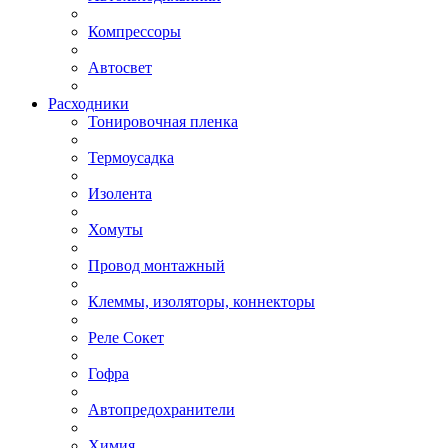
Компрессоры
Автосвет
Расходники
Тонировочная пленка
Термоусадка
Изолента
Хомуты
Провод монтажный
Клеммы, изоляторы, коннекторы
Реле Сокет
Гофра
Автопредохранители
Химия