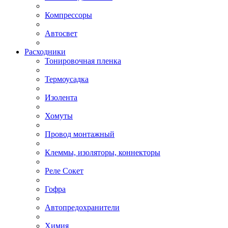
Компрессоры
Автосвет
Расходники
Тонировочная пленка
Термоусадка
Изолента
Хомуты
Провод монтажный
Клеммы, изоляторы, коннекторы
Реле Сокет
Гофра
Автопредохранители
Химия