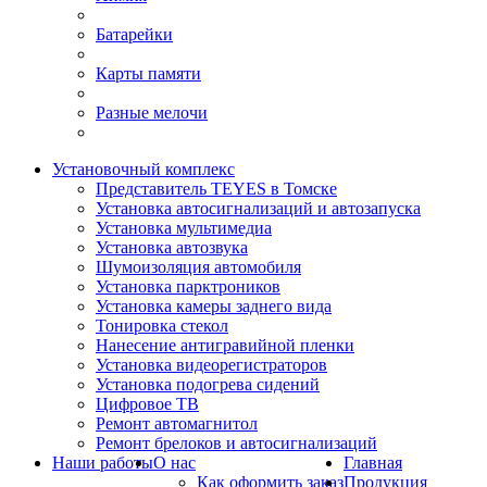
Батарейки
Карты памяти
Разные мелочи
Установочный комплекс
Представитель TEYES в Томске
Установка автосигнализаций и автозапуска
Установка мультимедиа
Установка автозвука
Шумоизоляция автомобиля
Установка парктроников
Установка камеры заднего вида
Тонировка стекол
Нанесение антигравийной пленки
Установка видеорегистраторов
Установка подогрева сидений
Цифровое ТВ
Ремонт автомагнитол
Ремонт брелоков и автосигнализаций
Наши работы
О нас
Главная
Как оформить заказ
Продукция