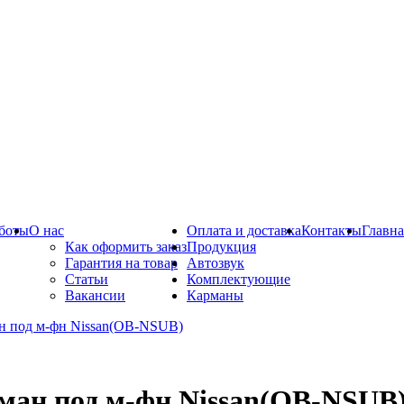
боты
О нас
Оплата и доставка
Контакты
Главна
Как оформить заказ
Продукция
Гарантия на товар
Автозвук
Статьи
Комплектующие
Вакансии
Карманы
ман под м-фн Nissan(OB-NSUB