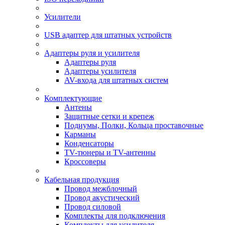
Усилители
USB адаптер для штатных устройств
Адаптеры руля и усилителя
Адаптеры руля
Адаптеры усилителя
AV-входа для штатных систем
Комплектующие
Антены
Защитные сетки и крепеж
Подиумы, Полки, Кольца проставочные
Карманы
Конденсаторы
TV-тюнеры и TV-антенны
Кроссоверы
Кабельная продукция
Провод межблочный
Провод акустический
Провод силовой
Комплекты для подключения
Комплекты для усилителя