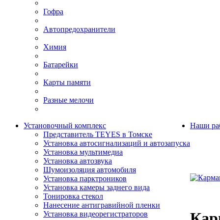
Гофра
Автопредохранители
Химия
Батарейки
Карты памяти
Разные мелочи
Установочный комплекс
Наши ра
Представитель TEYES в Томске
Установка автосигнализаций и автозапуска
Установка мультимедиа
Установка автозвука
Шумоизоляция автомобиля
Установка парктроников
Установка камеры заднего вида
Тонировка стекол
Нанесение антигравийной пленки
Кар
Установка видеорегистраторов