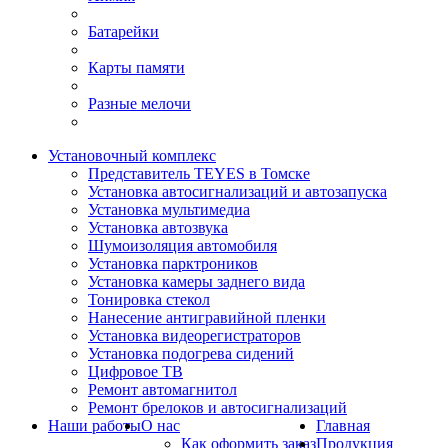
Батарейки
Карты памяти
Разные мелочи
Установочный комплекс
Представитель TEYES в Томске
Установка автосигнализаций и автозапуска
Установка мультимедиа
Установка автозвука
Шумоизоляция автомобиля
Установка парктроников
Установка камеры заднего вида
Тонировка стекол
Нанесение антигравийной пленки
Установка видеорегистраторов
Установка подогрева сидений
Цифровое ТВ
Ремонт автомагнитол
Ремонт брелоков и автосигнализаций
Наши работы
О нас
Главная
Как оформить заказ
Продукция