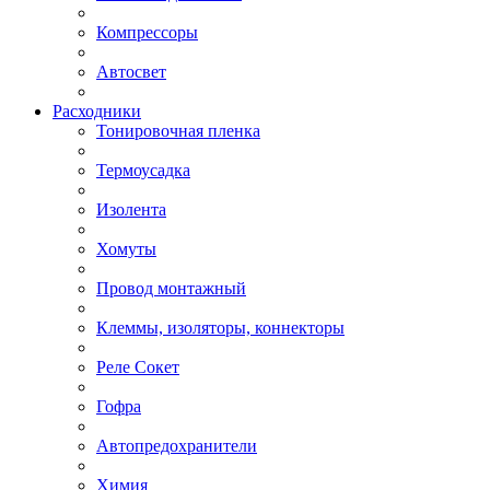
Компрессоры
Автосвет
Расходники
Тонировочная пленка
Термоусадка
Изолента
Хомуты
Провод монтажный
Клеммы, изоляторы, коннекторы
Реле Сокет
Гофра
Автопредохранители
Химия