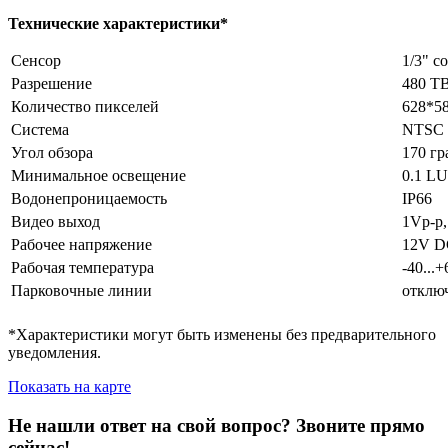
Технические характеристики*
Сенсор
1/3" c
Разрешение
480 Т
Количество пикселей
628*5
Система
NTSC
Угол обзора
170 гр
Минимальное освещение
0.1 L
Водонепроницаемость
IP66
Видео выход
1Vp-p
Рабочее напряжение
12V D
Рабочая температура
-40...
Парковочные линии
отключ
*Характеристики могут быть изменены без предварительного
уведомления.
Показать на карте
Не нашли ответ на свой вопрос?
Звоните прямо
сейчас!