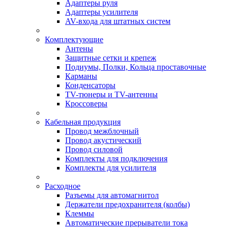
Адаптеры руля
Адаптеры усилителя
AV-входа для штатных систем
Комплектующие
Антены
Защитные сетки и крепеж
Подиумы, Полки, Кольца проставочные
Карманы
Конденсаторы
TV-тюнеры и TV-антенны
Кроссоверы
Кабельная продукция
Провод межблочный
Провод акустический
Провод силовой
Комплекты для подключения
Комплекты для усилителя
Расходное
Разъемы для автомагнитол
Держатели предохранителя (колбы)
Клеммы
Автоматические прерыватели тока