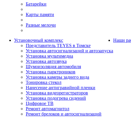
Батарейки
Карты памяти
Разные мелочи
Установочный комплекс
Наши ра
Представитель TEYES в Томске
Установка автосигнализаций и автозапуска
Установка мультимедиа
Установка автозвука
Шумоизоляция автомобиля
Установка парктроников
Установка камеры заднего вида
Тонировка стекол
Нанесение антигравийной пленки
Установка видеорегистраторов
Установка подогрева сидений
Цифровое ТВ
Ремонт автомагнитол
Ремонт брелоков и автосигнализаций