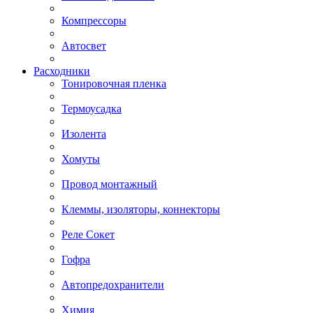
Компрессоры
Автосвет
Расходники
Тонировочная пленка
Термоусадка
Изолента
Хомуты
Провод монтажный
Клеммы, изоляторы, коннекторы
Реле Сокет
Гофра
Автопредохранители
Химия