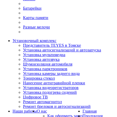
Батарейки
Карты памяти
Разные мелочи
Установочный комплекс
Представитель TEYES в Томске
Установка автосигнализаций и автозапуска
Установка мультимедиа
Установка автозвука
Шумоизоляция автомобиля
Установка парктроников
Установка камеры заднего вида
Тонировка стекол
Нанесение антигравийной пленки
Установка видеорегистраторов
Установка подогрева сидений
Цифровое ТВ
Ремонт автомагнитол
Ремонт брелоков и автосигнализаций
Наши работы
О нас
Главная
Как оформить заказ
Продукция