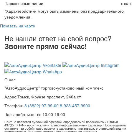
Парковочные линии
откл
*Характеристики могут быть изменены без предварительного
уведомления.
Показать на карте
Не нашли ответ на свой вопрос?
Звоните прямо сейчас!
8 (3822) 97-99-00
О нас
"АвтоАудиоЦентр" торгово-установочный комплекс
Адрес:
Томск, Фрунзе проспект, 240а ст1
Телефон:
8 (3822) 97-99-00
8-923-457-9900
Часы работы:
пн-вс 10:00-19:00
Сайт не является публичной офертой, определяемой положениями Статьи
437(2) ГК РФ и носит исключительно информационный характер. Производитель
оставляет за собой право изменять характеристики товара, его внешний вид и и
комплектность без предварительного уведомления продавца.