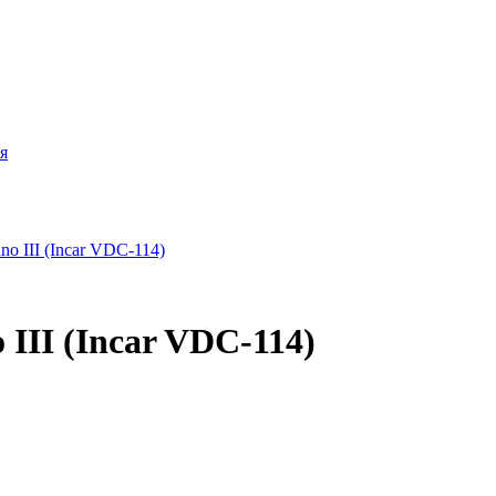
я
 III (Incar VDC-114)