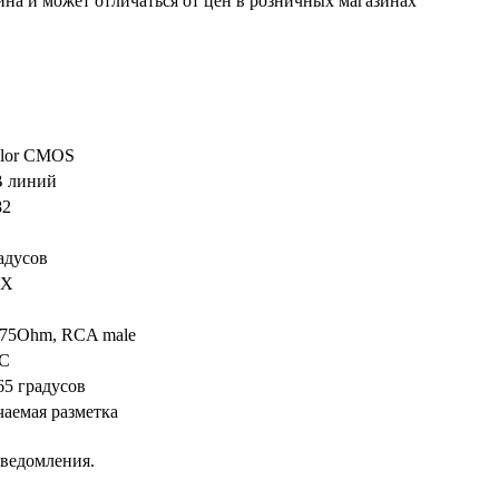
ина и может отличаться от цен в розничных магазинах
olor CMOS
В линий
82
адусов
UX
,75Ohm, RCA male
C
+65 градусов
аемая разметка
уведомления.