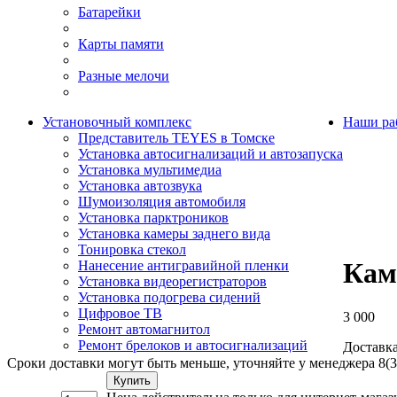
Батарейки
Карты памяти
Разные мелочи
Установочный комплекс
Наши ра
Представитель TEYES в Томске
Установка автосигнализаций и автозапуска
Установка мультимедиа
Установка автозвука
Шумоизоляция автомобиля
Установка парктроников
Установка камеры заднего вида
Тонировка стекол
Каме
Нанесение антигравийной пленки
Установка видеорегистраторов
Установка подогрева сидений
Цифровое ТВ
3 000
Ремонт автомагнитол
Ремонт брелоков и автосигнализаций
Доставка
Сроки доставки могут быть меньше, уточняйте у менеджера 8(3
Купить