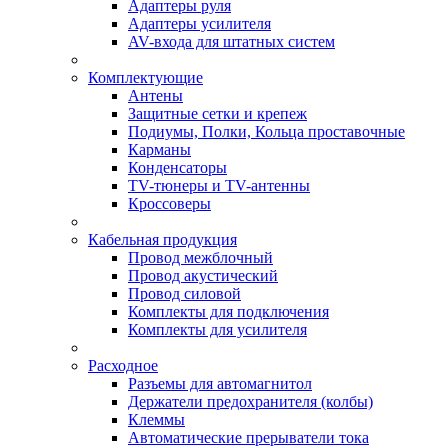
Адаптеры руля
Адаптеры усилителя
AV-входа для штатных систем
Комплектующие
Антены
Защитные сетки и крепеж
Подиумы, Полки, Кольца проставочные
Карманы
Конденсаторы
TV-тюнеры и TV-антенны
Кроссоверы
Кабельная продукция
Провод межблочный
Провод акустический
Провод силовой
Комплекты для подключения
Комплекты для усилителя
Расходное
Разъемы для автомагнитол
Держатели предохранителя (колбы)
Клеммы
Автоматические прерыватели тока