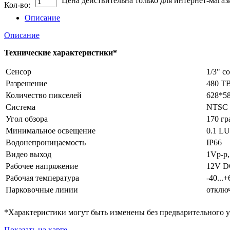
Цена действительна только для интернет-магаз
Кол-во:
Описание
Описание
Технические характеристики*
Сенсор
1/3" c
Разрешение
480 Т
Количество пикселей
628*5
Система
NTSC
Угол обзора
170 гр
Минимальное освещение
0.1 L
Водонепроницаемость
IP66
Видео выход
1Vp-p
Рабочее напряжение
12V D
Рабочая температура
-40...
Парковочные линии
отключ
*Характеристики могут быть изменены без предварительного 
Показать на карте