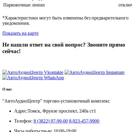
Парковочные линии
отключ
*Характеристики могут быть изменены без предварительного
уведомления.
Показать на карте
Не нашли ответ на свой вопрос?
Звоните прямо
сейчас!
8 (3822) 97-99-00
О нас
"АвтоАудиоЦентр" торгово-установочный комплекс
Адрес:
Томск, Фрунзе проспект, 240а ст1
Телефон:
8 (3822) 97-99-00
8-923-457-9900
Часы работы:
пн-вс 10:00-19:00