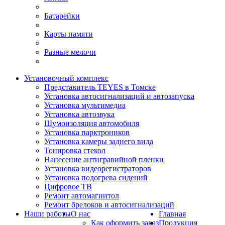
Батарейки
Карты памяти
Разные мелочи
Установочный комплекс
Представитель TEYES в Томске
Установка автосигнализаций и автозапуска
Установка мультимедиа
Установка автозвука
Шумоизоляция автомобиля
Установка парктроников
Установка камеры заднего вида
Тонировка стекол
Нанесение антигравийной пленки
Установка видеорегистраторов
Установка подогрева сидений
Цифровое ТВ
Ремонт автомагнитол
Ремонт брелоков и автосигнализаций
Наши работы
О нас
Главная
Как оформить заказ
Продукция