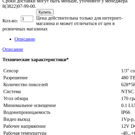
Сроки доставки могут быть меньше, уточняйте у менеджера
8(3822)97-99-00.
Купить
Цена действительна только для интернет-
Кол-во:
магазина и может отличаться от цен в
розничных магазинах
Описание
Описание
Технические характеристики*
Сенсор
1/3" c
Разрешение
480 Т
Количество пикселей
628*5
Система
NTSC
Угол обзора
170 гр
Минимальное освещение
0.1 L
Водонепроницаемость
IP66
Видео выход
1Vp-p
Рабочее напряжение
12V D
Рабочая температура
-40...