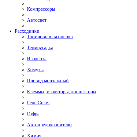
Компрессоры
Автосвет
Расходники
Тонировочная пленка
Термоусадка
Изолента
Хомуты
Провод монтажный
Клеммы, изоляторы, коннекторы
Реле Сокет
Гофра
Автопредохранители
Химия