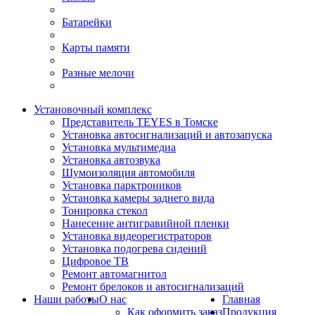
Батарейки
Карты памяти
Разные мелочи
Установочный комплекс
Представитель TEYES в Томске
Установка автосигнализаций и автозапуска
Установка мультимедиа
Установка автозвука
Шумоизоляция автомобиля
Установка парктроников
Установка камеры заднего вида
Тонировка стекол
Нанесение антигравийной пленки
Установка видеорегистраторов
Установка подогрева сидений
Цифровое ТВ
Ремонт автомагнитол
Ремонт брелоков и автосигнализаций
Наши работы
О нас
Главная
Как оформить заказ
Продукция