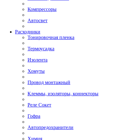
Компрессоры
Автосвет
Расходники
Тонировочная пленка
Термоусадка
Изолента
Хомуты
Провод монтажный
Клеммы, изоляторы, коннекторы
Реле Сокет
Гофра
Автопредохранители
Химия