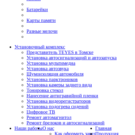
Батарейки
Карты памяти
Разные мелочи
Установочный комплекс
Представитель TEYES в Томске
Установка автосигнализаций и автозапуска
Установка мультимедиа
Установка автозвука
Шумоизоляция автомобиля
Установка парктроников
Установка камеры заднего вида
Тонировка стекол
Нанесение антигравийной пленки
Установка видеорегистраторов
Установка подогрева сидений
Цифровое ТВ
Ремонт автомагнитол
Ремонт брелоков и автосигнализаций
Наши работы
О нас
Главная
Как оформить заказ
Продукция