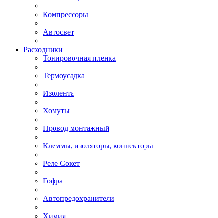
Компрессоры
Автосвет
Расходники
Тонировочная пленка
Термоусадка
Изолента
Хомуты
Провод монтажный
Клеммы, изоляторы, коннекторы
Реле Сокет
Гофра
Автопредохранители
Химия