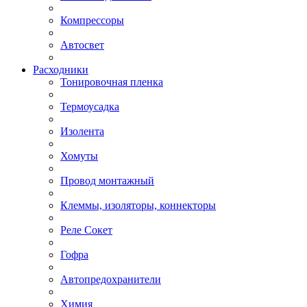
Компрессоры
Автосвет
Расходники
Тонировочная пленка
Термоусадка
Изолента
Хомуты
Провод монтажный
Клеммы, изоляторы, коннекторы
Реле Сокет
Гофра
Автопредохранители
Химия