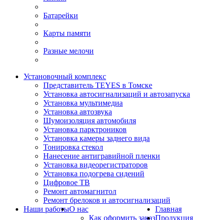
Батарейки
Карты памяти
Разные мелочи
Установочный комплекс
Представитель TEYES в Томске
Установка автосигнализаций и автозапуска
Установка мультимедиа
Установка автозвука
Шумоизоляция автомобиля
Установка парктроников
Установка камеры заднего вида
Тонировка стекол
Нанесение антигравийной пленки
Установка видеорегистраторов
Установка подогрева сидений
Цифровое ТВ
Ремонт автомагнитол
Ремонт брелоков и автосигнализаций
Наши работы
О нас
Главная
Как оформить заказ
Продукция