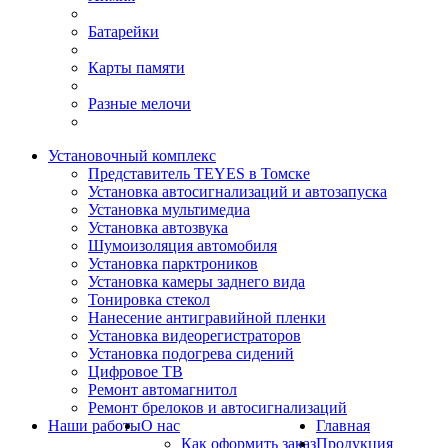
Батарейки
Карты памяти
Разные мелочи
Установочный комплекс
Представитель TEYES в Томске
Установка автосигнализаций и автозапуска
Установка мультимедиа
Установка автозвука
Шумоизоляция автомобиля
Установка парктроников
Установка камеры заднего вида
Тонировка стекол
Нанесение антигравийной пленки
Установка видеорегистраторов
Установка подогрева сидений
Цифровое ТВ
Ремонт автомагнитол
Ремонт брелоков и автосигнализаций
Наши работы
О нас
Главная
Как оформить заказ
Продукция