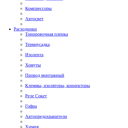
Компрессоры
Автосвет
Расходники
Тонировочная пленка
Термоусадка
Изолента
Хомуты
Провод монтажный
Клеммы, изоляторы, коннекторы
Реле Сокет
Гофра
Автопредохранители
Химия