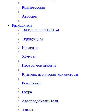
Компрессоры
Автосвет
Расходники
Тонировочная пленка
Термоусадка
Изолента
Хомуты
Провод монтажный
Клеммы, изоляторы, коннекторы
Реле Сокет
Гофра
Автопредохранители
Химия