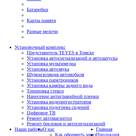
Батарейки
Карты памяти
Разные мелочи
Установочный комплекс
Представитель TEYES в Томске
Установка автосигнализаций и автозапуска
Установка мультимедиа
Установка автозвука
Шумоизоляция автомобиля
Установка парктроников
Установка камеры заднего вида
Тонировка стекол
Нанесение антигравийной пленки
Установка видеорегистраторов
Установка подогрева сидений
Цифровое ТВ
Ремонт автомагнитол
Ремонт брелоков и автосигнализаций
Наши работы
О нас
Главная
Как оформить заказ
Продукция