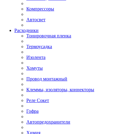
Компрессоры
Автосвет
Расходники
Тонировочная пленка
Термоусадка
Изолента
Хомуты
Провод монтажный
Клеммы, изоляторы, коннекторы
Реле Сокет
Гофра
Автопредохранители
Химия