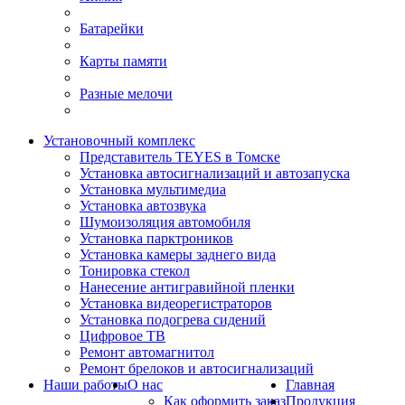
Батарейки
Карты памяти
Разные мелочи
Установочный комплекс
Представитель TEYES в Томске
Установка автосигнализаций и автозапуска
Установка мультимедиа
Установка автозвука
Шумоизоляция автомобиля
Установка парктроников
Установка камеры заднего вида
Тонировка стекол
Нанесение антигравийной пленки
Установка видеорегистраторов
Установка подогрева сидений
Цифровое ТВ
Ремонт автомагнитол
Ремонт брелоков и автосигнализаций
Наши работы
О нас
Главная
Как оформить заказ
Продукция