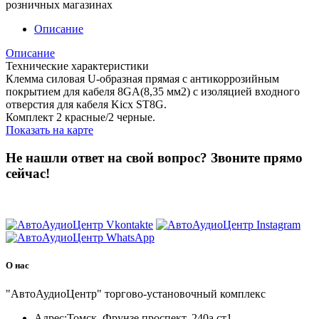
розничных магазинах
Описание
Описание
Технические характеристики
Клемма силовая U-образная прямая с антикоррозийным
покрытием для кабеля 8GA(8,35 мм2) c изоляцией входного
отверстия для кабеля Kicx ST8G.
Комплект 2 красные/2 черные.
Показать на карте
Не нашли ответ на свой вопрос?
Звоните прямо
сейчас!
8 (3822) 97-99-00
О нас
"АвтоАудиоЦентр" торгово-установочный комплекс
Адрес:
Томск, Фрунзе проспект, 240а ст1