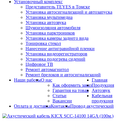
Установочный комплекс
Представитель TEYES в Томске
Установка автосигнализаций и автозапуска
Установка мультимедиа
Установка автозвука
Шумоизоляция автомобиля
Установка парктроников
Установка камеры заднего вида
Тонировка стекол
Нанесение антигравийной пленки
Установка видеорегистраторов
Установка подогрева сидений
Цифровое ТВ
Ремонт автомагнитол
Ремонт брелоков и автосигнализаций
Наши работы
О нас
Главная
Как оформить заказ
Продукция
Гарантия на товар
Автозвук
Статьи
Кабельная
Вакансии
продукция
Оплата и доставка
Контакты
Провод акустический