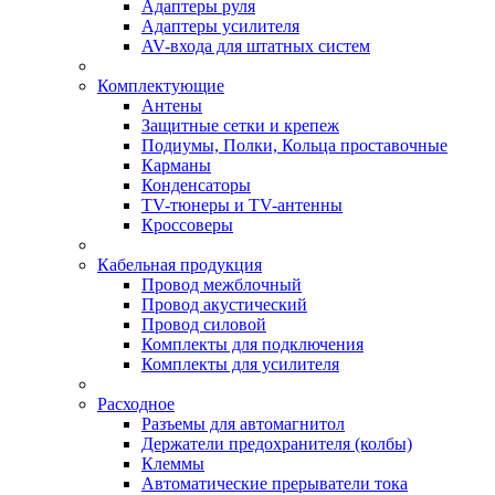
Адаптеры руля
Адаптеры усилителя
AV-входа для штатных систем
Комплектующие
Антены
Защитные сетки и крепеж
Подиумы, Полки, Кольца проставочные
Карманы
Конденсаторы
TV-тюнеры и TV-антенны
Кроссоверы
Кабельная продукция
Провод межблочный
Провод акустический
Провод силовой
Комплекты для подключения
Комплекты для усилителя
Расходное
Разъемы для автомагнитол
Держатели предохранителя (колбы)
Клеммы
Автоматические прерыватели тока