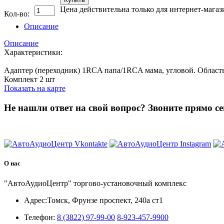
Цена действительна только для интернет-магаз
Кол-во:
Описание
Описание
Характеристики:
Адаптер (переходник) 1RCA папа/1RCA мама, угловой. Область
Комплект 2 шт
Показать на карте
Не нашли ответ на свой вопрос?
Звоните прямо се
8 (3822) 97-99-00
О нас
"АвтоАудиоЦентр" торгово-установочный комплекс
Адрес:
Томск, Фрунзе проспект, 240а ст1
Телефон:
8 (3822) 97-99-00
8-923-457-9900