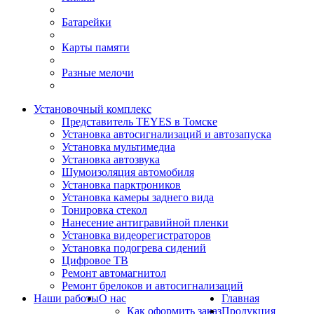
Батарейки
Карты памяти
Разные мелочи
Установочный комплекс
Представитель TEYES в Томске
Установка автосигнализаций и автозапуска
Установка мультимедиа
Установка автозвука
Шумоизоляция автомобиля
Установка парктроников
Установка камеры заднего вида
Тонировка стекол
Нанесение антигравийной пленки
Установка видеорегистраторов
Установка подогрева сидений
Цифровое ТВ
Ремонт автомагнитол
Ремонт брелоков и автосигнализаций
Наши работы
О нас
Главная
Как оформить заказ
Продукция