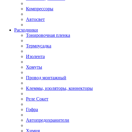
Компрессоры
Автосвет
Расходники
Тонировочная пленка
Термоусадка
Изолента
Хомуты
Провод монтажный
Клеммы, изоляторы, коннекторы
Реле Сокет
Гофра
Автопредохранители
Химия