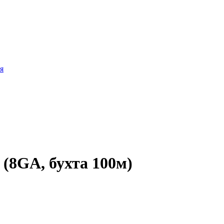
я
(8GA, бухта 100м)