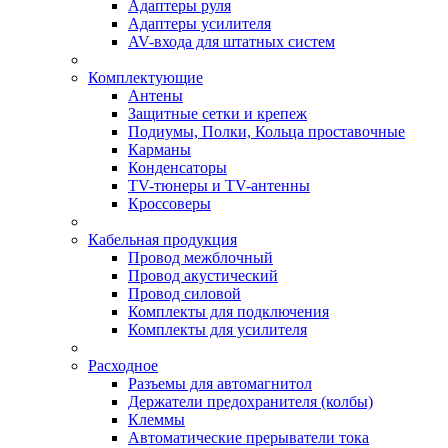
Адаптеры руля
Адаптеры усилителя
AV-входа для штатных систем
Комплектующие
Антены
Защитные сетки и крепеж
Подиумы, Полки, Кольца проставочные
Карманы
Конденсаторы
TV-тюнеры и TV-антенны
Кроссоверы
Кабельная продукция
Провод межблочный
Провод акустический
Провод силовой
Комплекты для подключения
Комплекты для усилителя
Расходное
Разъемы для автомагнитол
Держатели предохранителя (колбы)
Клеммы
Автоматические прерыватели тока