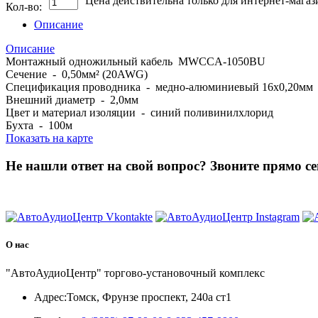
Цена действительна только для интернет-магаз
Кол-во:
Описание
Описание
Монтажный одножильный кабель MWCCA-1050BU
Сечение - 0,50мм² (20AWG)
Спецификация проводника - медно-алюминиевый 16x0,20мм
Внешний диаметр - 2,0мм
Цвет и материал изоляции - синий поливинилхлорид
Бухта - 100м
Показать на карте
Не нашли ответ на свой вопрос?
Звоните прямо се
8 (3822) 97-99-00
О нас
"АвтоАудиоЦентр" торгово-установочный комплекс
Адрес:
Томск, Фрунзе проспект, 240а ст1