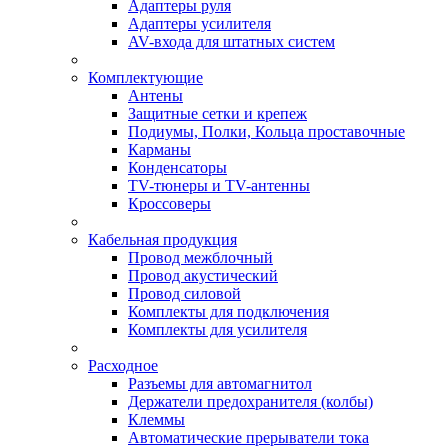
Адаптеры руля
Адаптеры усилителя
AV-входа для штатных систем
Комплектующие
Антены
Защитные сетки и крепеж
Подиумы, Полки, Кольца проставочные
Карманы
Конденсаторы
TV-тюнеры и TV-антенны
Кроссоверы
Кабельная продукция
Провод межблочный
Провод акустический
Провод силовой
Комплекты для подключения
Комплекты для усилителя
Расходное
Разъемы для автомагнитол
Держатели предохранителя (колбы)
Клеммы
Автоматические прерыватели тока