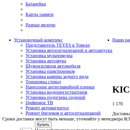
Батарейки
Карты памяти
Разные мелочи
Установочный комплекс
Наши ра
Представитель TEYES в Томске
Установка автосигнализаций и автозапуска
Установка мультимедиа
Установка автозвука
Шумоизоляция автомобиля
Установка парктроников
Установка камеры заднего вида
Тонировка стекол
KIC
Нанесение антигравийной пленки
Установка видеорегистраторов
Установка подогрева сидений
Цифровое ТВ
1 170
Ремонт автомагнитол
Ремонт брелоков и автосигнализаций
Доставка
Сроки доставки могут быть меньше, уточняйте у менеджера 8(3
Купить