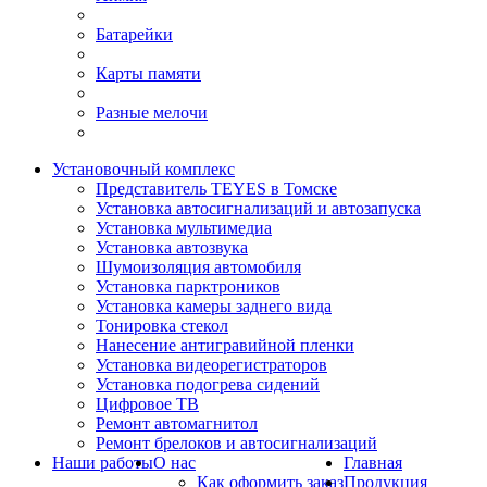
Батарейки
Карты памяти
Разные мелочи
Установочный комплекс
Представитель TEYES в Томске
Установка автосигнализаций и автозапуска
Установка мультимедиа
Установка автозвука
Шумоизоляция автомобиля
Установка парктроников
Установка камеры заднего вида
Тонировка стекол
Нанесение антигравийной пленки
Установка видеорегистраторов
Установка подогрева сидений
Цифровое ТВ
Ремонт автомагнитол
Ремонт брелоков и автосигнализаций
Наши работы
О нас
Главная
Как оформить заказ
Продукция