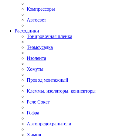
Компрессоры
Автосвет
Расходники
Тонировочная пленка
Термоусадка
Изолента
Хомуты
Провод монтажный
Клеммы, изоляторы, коннекторы
Реле Сокет
Гофра
Автопредохранители
Химия