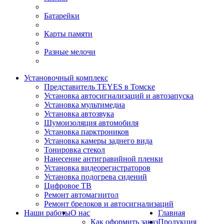
Батарейки
Карты памяти
Разные мелочи
Установочный комплекс
Представитель TEYES в Томске
Установка автосигнализаций и автозапуска
Установка мультимедиа
Установка автозвука
Шумоизоляция автомобиля
Установка парктроников
Установка камеры заднего вида
Тонировка стекол
Нанесение антигравийной пленки
Установка видеорегистраторов
Установка подогрева сидений
Цифровое ТВ
Ремонт автомагнитол
Ремонт брелоков и автосигнализаций
Наши работы
О нас
Главная
Как оформить заказ
Продукция