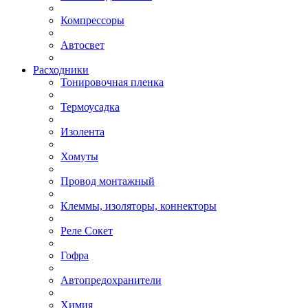
Компрессоры
Автосвет
Расходники
Тонировочная пленка
Термоусадка
Изолента
Хомуты
Провод монтажный
Клеммы, изоляторы, коннекторы
Реле Сокет
Гофра
Автопредохранители
Химия