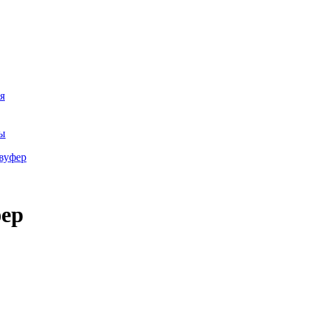
я
ры
ер