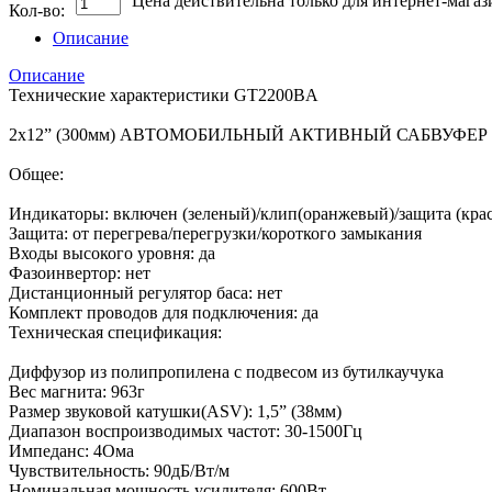
Цена действительна только для интернет-магаз
Кол-во:
Описание
Описание
Технические характеристики GT2200BA
2x12” (300мм) АВТОМОБИЛЬНЫЙ АКТИВНЫЙ САБВУФЕР
Общее:
Индикаторы: включен (зеленый)/клип(оранжевый)/защита (кра
Защита: oт перегрева/перегрузки/короткого замыкания
Входы высокого уровня: да
Фазоинвертор: нет
Дистанционный регулятор баса: нет
Комплект проводов для подключения: да
Техническая спецификация:
Диффузор из полипропилена с подвесом из бутилкаучука
Вес магнита: 963г
Размер звуковой катушки(ASV): 1,5” (38мм)
Диапазон воспроизводимых частот: 30-1500Гц
Импеданс: 4Ома
Чувствительность: 90дБ/Вт/м
Номинальная мощность усилителя: 600Вт