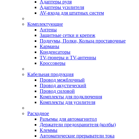
Адаптеры руля
Адаптеры усилителя
AV-входа для штатных систем
Комплектующие
Антены
Защитные сетки и крепеж
Подиумы, Полки, Кольца проставочные
Карманы
Конденсаторы
TV-тюнеры и TV-антенны
Кроссоверы
Кабельная продукция
Провод межблочный
Провод акустический
Провод силовой
Комплекты для подключения
Комплекты для усилителя
Расходное
Разъемы для автомагнитол
Держатели предохранителя (колбы)
Клеммы
Автоматические прерыватели тока