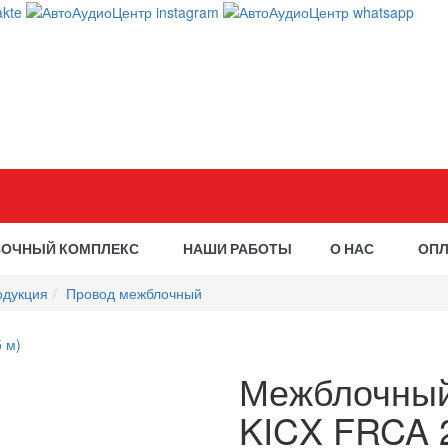
ВОЧНЫЙ КОМПЛЕКС
НАШИ РАБОТЫ
О НАС
ОПЛ
одукция
Провод межблочный
Межблочный
KICX FRCA 2