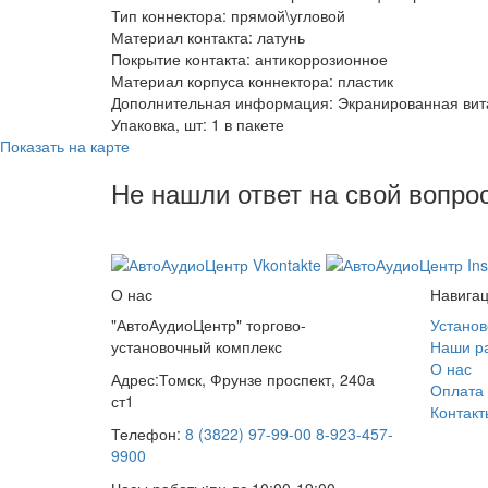
Тип коннектора: прямой\угловой
Материал контакта: латунь
Покрытие контакта: антикоррозионное
Материал корпуса коннектора: пластик
Дополнительная информация: Экранированная вит
Упаковка, шт: 1 в пакете
Показать на карте
Не нашли ответ на свой вопро
8 (3822) 97-99-00
О нас
Навига
"АвтоАудиоЦентр" торгово-
Установ
установочный комплекс
Наши р
О нас
Адрес:
Томск, Фрунзе проспект, 240а
Оплата 
ст1
Контакт
Телефон:
8 (3822) 97-99-00
8-923-457-
9900
Часы работы:
пн-вс 10:00-19:00