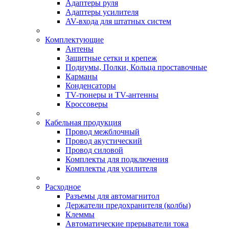
Адаптеры руля
Адаптеры усилителя
AV-входа для штатных систем
Комплектующие
Антены
Защитные сетки и крепеж
Подиумы, Полки, Кольца проставочные
Карманы
Конденсаторы
TV-тюнеры и TV-антенны
Кроссоверы
Кабельная продукция
Провод межблочный
Провод акустический
Провод силовой
Комплекты для подключения
Комплекты для усилителя
Расходное
Разъемы для автомагнитол
Держатели предохранителя (колбы)
Клеммы
Автоматические прерыватели тока