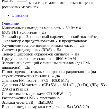
Кол-во:
магазина и может отличаться от цен в
розничных магазинах
Описание
Описание
Максимальная выходная мощность - 50 Вт x 4
MOS-FET усилитель - Да
Эквалайзер - 3-х полосный параметрический эквалайзер
Эквалайзер с предустановками - 8 предустановок
Улучшение воспроизведения низких частот - Да
Системы радиоданных (RDS) - Да
Тюнер с цифровой обработкой сигналов - Да
Предустановленные станции - 6FM + 6AM
Запоминание станций с сильным сигналом (для FM-
диапазона) - Да
Память предварительных настроек на радиостанции (на
случай отключения питания) - Да
Диапазон FM частот - 87.5 - 108.0 МГц
Диапазон AM частот - (СВ) 531 - 1,611 кГц (9 кГц), (ДВ) 153 -
279 кГц (9 кГц)
Совместимость с дисками CD-R/RW - Да
Расположение USB - фронтально
Зарядка через USB - Да(1.0A)
Воспроизведение музыки с Android - Да (AOA 2.0)