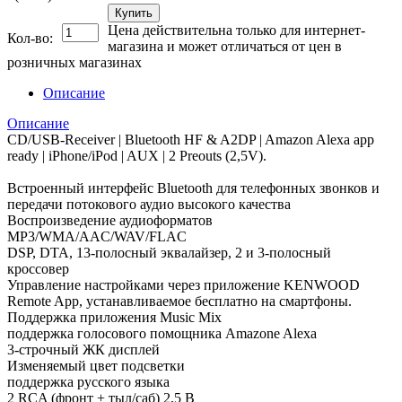
Купить
Цена действительна только для интернет-
Кол-во:
магазина и может отличаться от цен в
розничных магазинах
Описание
Описание
CD/USB-Receiver | Bluetooth HF & A2DP | Amazon Alexa app
ready | iPhone/iPod | AUX | 2 Preouts (2,5V).
Встроенный интерфейс Bluetooth для телефонных звонков и
передачи потокового аудио высокого качества
Воспроизведение аудиоформатов
MP3/WMA/AAC/WAV/FLAC
DSP, DTA, 13-полосный эквалайзер, 2 и 3-полосный
кроссовер
Управление настройками через приложение KENWOOD
Remote App, устанавливаемое бесплатно на смартфоны.
Поддержка приложения Music Mix
поддержка голосового помощника Amazone Alexa
3-строчный ЖК дисплей
Изменяемый цвет подсветки
поддержка русского языка
2 RCA (фронт + тыл/саб) 2,5 В