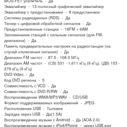
MOS-FET усилитель - Да
Эквалайзер - 13-полосный графический эквалайзер
Эквалайзер с предустановками - 8 предустановок
Системы радиоданных (RDS) - Да
Тюнер с цифровой обработкой сигналов - Да
Предустановленные станции - 18FM + 6AM
Запоминание станций с сильным сигналом (для FM-
диапазона) - Да
Память предварительных настроек на радиостанции (на
случай отключения питания) - Да
Диапазон FM частот - 87.5 - 108.0 МГц
Диапазон AM частот - (СВ) 531 - 1,611 кГц (9 кГц), (ДВ) 153 -
279 кГц (9 кГц)
DVD-Video - Да
Код DVD региона - 5
Совместимость с VCD - Да
Совместимость с DVD-R/RW - Да
Воспроизведение WMA/MP3/WAV - CD/USB
Формат поддерживаемых изображений - JPEG
Расположение USB - Тыловое
Зарядка через USB - Да(1.5A)
Воспроизведение музыки с Android - Да (AOA 2.0)
Воспроизведение музыки с iPod/iPhone - через USB или