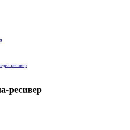
я
а-ресивер