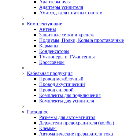
Адаптеры руля
Адаптеры усилителя
AV-входа для штатных систем
Комплектующие
Антены
Защитные сетки и крепеж
Подиумы, Полки, Кольца проставочные
Карманы
Конденсаторы
TV-тюнеры и TV-антенны
Кроссоверы
Кабельная продукция
Провод межблочный
Провод акустический
Провод силовой
Комплекты для подключения
Комплекты для усилителя
Расходное
Разъемы для автомагнитол
Держатели предохранителя (колбы)
Клеммы
Автоматические прерыватели тока