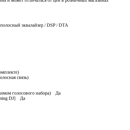
ина и может отличаться от цен в розничных магазинах
полосный эквалайзер / DSP / DTA
омплекте)
лосная связь)
ежимом голосового набора) Да
aming DJ] Да