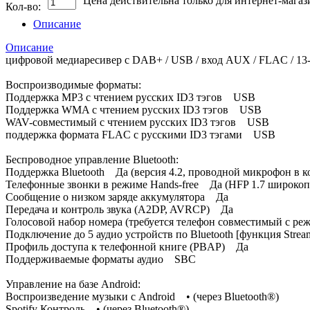
Цена действительна только для интернет-магаз
Кол-во:
Описание
Описание
цифровой медиаресивер с DAB+ / USB / вход AUX / FLAC / 13-
Воспроизводимые форматы:
Поддержка MP3 c чтением русских ID3 тэгов USB
Поддержка WMA c чтением русских ID3 тэгов USB
WAV-совместимый c чтением русских ID3 тэгов USB
поддержка формата FLAC с русскими ID3 тэгами USB
Беспроводное управление Bluetooth:
Поддержка Bluetooth Да (версия 4.2, проводной микрофон в к
Телефонные звонки в режиме Hands-free Да (HFP 1.7 широкопо
Сообщение о низком заряде аккумулятора Да
Передача и контроль звука (A2DP, AVRCP) Да
Голосовой набор номера (требуется телефон совместимый с р
Подключение до 5 аудио устройств по Bluetooth [функция Stre
Профиль доступа к телефонной книге (PBAP) Да
Поддерживаемые форматы аудио SBC
Управление на базе Android:
Воспроизведение музыки с Android • (через Bluetooth®)
Spotify Контроль • (через Bluetooth®)