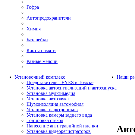
Гофра
Автопредохранители
Химия
Батарейки
Карты памяти
Разные мелочи
Установочный комплекс
Наши ра
Представитель TEYES в Томске
Установка автосигнализаций и автозапуска
Установка мультимедиа
Установка автозвука
Шумоизоляция автомобиля
Установка парктроников
Установка камеры заднего вида
Тонировка стекол
Нанесение антигравийной пленки
Авт
Установка видеорегистраторов