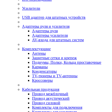
Усилители
USB адаптер для штатных устройств
Адаптеры руля и усилителя
Адаптеры руля
Адаптеры усилителя
AV-входа для штатных систем
Комплектующие
Антены
Защитные сетки и крепеж
Подиумы, Полки, Кольца проставочные
Карманы
Конденсаторы
TV-тюнеры и TV-антенны
Кроссоверы
Кабельная продукция
Провод межблочный
Провод акустический
Провод силовой
Комплекты для подключения
Комплекты для усилителя