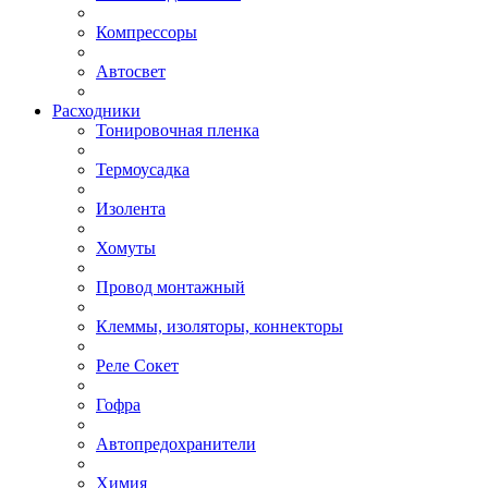
Компрессоры
Автосвет
Расходники
Тонировочная пленка
Термоусадка
Изолента
Хомуты
Провод монтажный
Клеммы, изоляторы, коннекторы
Реле Сокет
Гофра
Автопредохранители
Химия