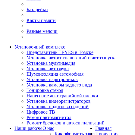
Батарейки
Карты памяти
Разные мелочи
Установочный комплекс
Представитель TEYES в Томске
Установка автосигнализаций и автозапуска
Установка мультимедиа
Установка автозвука
Шумоизоляция автомобиля
Установка парктроников
Установка камеры заднего вида
Тонировка стекол
Нанесение антигравийной пленки
Установка видеорегистраторов
Установка подогрева сидений
Цифровое ТВ
Ремонт автомагнитол
Ремонт брелоков и автосигнализаций
Наши работы
О нас
Главная
Как оформить заказ
Продукция