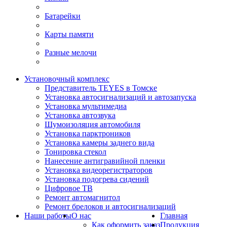
Батарейки
Карты памяти
Разные мелочи
Установочный комплекс
Представитель TEYES в Томске
Установка автосигнализаций и автозапуска
Установка мультимедиа
Установка автозвука
Шумоизоляция автомобиля
Установка парктроников
Установка камеры заднего вида
Тонировка стекол
Нанесение антигравийной пленки
Установка видеорегистраторов
Установка подогрева сидений
Цифровое ТВ
Ремонт автомагнитол
Ремонт брелоков и автосигнализаций
Наши работы
О нас
Главная
Как оформить заказ
Продукция