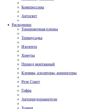
Компрессоры
Автосвет
Расходники
Тонировочная пленка
Термоусадка
Изолента
Хомуты
Провод монтажный
Клеммы, изоляторы, коннекторы
Реле Сокет
Гофра
Автопредохранители
Химия