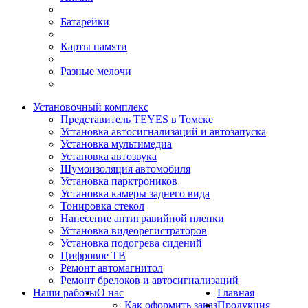
Батарейки
Карты памяти
Разные мелочи
Установочный комплекс
Представитель TEYES в Томске
Установка автосигнализаций и автозапуска
Установка мультимедиа
Установка автозвука
Шумоизоляция автомобиля
Установка парктроников
Установка камеры заднего вида
Тонировка стекол
Нанесение антигравийной пленки
Установка видеорегистраторов
Установка подогрева сидений
Цифровое ТВ
Ремонт автомагнитол
Ремонт брелоков и автосигнализаций
Наши работы
О нас
Главная
Как оформить заказ
Продукция