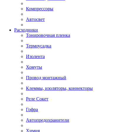
Компрессоры
Автосвет
Расходники
Тонировочная пленка
Термоусадка
Изолента
Хомуты
Провод монтажный
Клеммы, изоляторы, коннекторы
Реле Сокет
Гофра
Автопредохранители
Химия