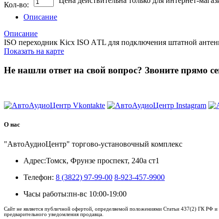
Цена действительна только для интернет-магаз
Кол-во:
Описание
Описание
ISO переходник Kicx ISO AТL для подключения штатной антенны в
Показать на карте
Не нашли ответ на свой вопрос?
Звоните прямо се
8 (3822) 97-99-00
О нас
"АвтоАудиоЦентр" торгово-установочный комплекс
Адрес:
Томск, Фрунзе проспект, 240а ст1
Телефон:
8 (3822) 97-99-00
8-923-457-9900
Часы работы:
пн-вс 10:00-19:00
Сайт не является публичной офертой, определяемой положениями Статьи 437(2) ГК РФ и 
предварительного уведомления продавца.