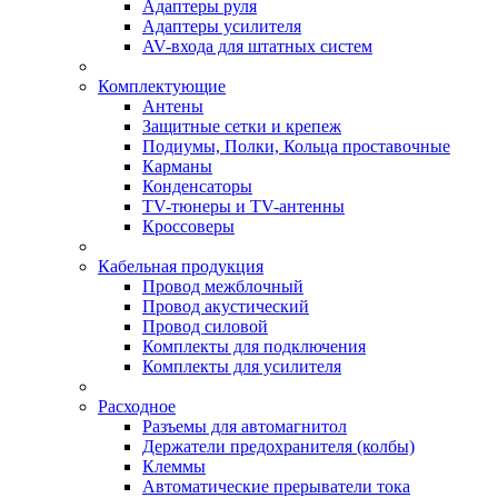
Адаптеры руля
Адаптеры усилителя
AV-входа для штатных систем
Комплектующие
Антены
Защитные сетки и крепеж
Подиумы, Полки, Кольца проставочные
Карманы
Конденсаторы
TV-тюнеры и TV-антенны
Кроссоверы
Кабельная продукция
Провод межблочный
Провод акустический
Провод силовой
Комплекты для подключения
Комплекты для усилителя
Расходное
Разъемы для автомагнитол
Держатели предохранителя (колбы)
Клеммы
Автоматические прерыватели тока