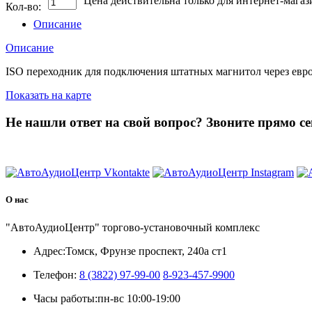
Цена действительна только для интернет-магаз
Кол-во:
Описание
Описание
ISO переходник для подключения штатных магнитол через евро
Показать на карте
Не нашли ответ на свой вопрос?
Звоните прямо се
8 (3822) 97-99-00
О нас
"АвтоАудиоЦентр" торгово-установочный комплекс
Адрес:
Томск, Фрунзе проспект, 240а ст1
Телефон:
8 (3822) 97-99-00
8-923-457-9900
Часы работы:
пн-вс 10:00-19:00