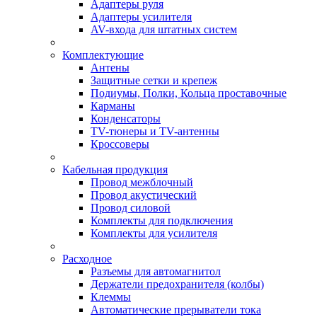
Адаптеры руля
Адаптеры усилителя
AV-входа для штатных систем
Комплектующие
Антены
Защитные сетки и крепеж
Подиумы, Полки, Кольца проставочные
Карманы
Конденсаторы
TV-тюнеры и TV-антенны
Кроссоверы
Кабельная продукция
Провод межблочный
Провод акустический
Провод силовой
Комплекты для подключения
Комплекты для усилителя
Расходное
Разъемы для автомагнитол
Держатели предохранителя (колбы)
Клеммы
Автоматические прерыватели тока