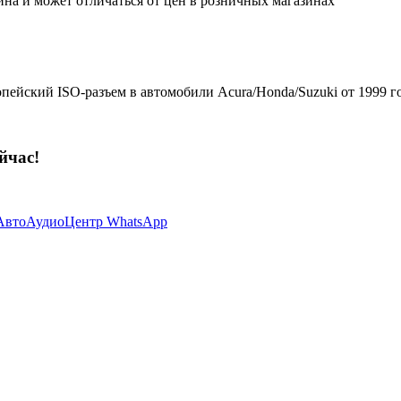
ина и может отличаться от цен в розничных магазинах
пейский ISO-разъем в автомобили Acura/Honda/Suzuki от 1999 г
йчас!