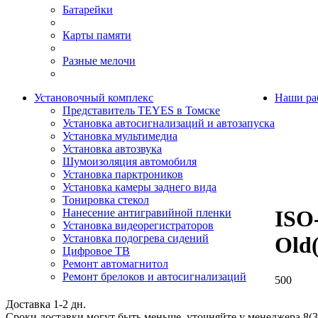
Батарейки
Карты памяти
Разные мелочи
Установочный комплекс
Наши ра
Представитель TEYES в Томске
Установка автосигнализаций и автозапуска
Установка мультимедиа
Установка автозвука
Шумоизоляция автомобиля
Установка парктроников
Установка камеры заднего вида
Тонировка стекол
ISO
Нанесение антигравийной пленки
Установка видеорегистраторов
Установка подогрева сидений
Old
Цифровое ТВ
Ремонт автомагнитол
Ремонт брелоков и автосигнализаций
500
Доставка 1-2 дн.
Сроки доставки могут быть меньше, уточняйте у менеджера 8(3