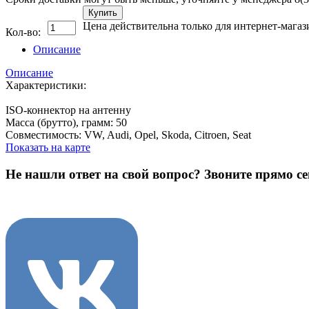
Купить
Цена действительна только для интернет-магаз
Кол-во:
Описание
Описание
Характеристики:
ISO-коннектор на антенну
Масса (брутто), грамм: 50
Совместимость: VW, Audi, Opel, Skoda, Citroen, Seat
Показать на карте
Не нашли ответ на свой вопрос?
Звоните прямо се
8 (3822) 97-99-00