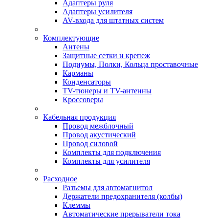
Адаптеры руля
Адаптеры усилителя
AV-входа для штатных систем
Комплектующие
Антены
Защитные сетки и крепеж
Подиумы, Полки, Кольца проставочные
Карманы
Конденсаторы
TV-тюнеры и TV-антенны
Кроссоверы
Кабельная продукция
Провод межблочный
Провод акустический
Провод силовой
Комплекты для подключения
Комплекты для усилителя
Расходное
Разъемы для автомагнитол
Держатели предохранителя (колбы)
Клеммы
Автоматические прерыватели тока