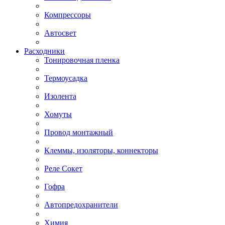
Компрессоры
Автосвет
Расходники
Тонировочная пленка
Термоусадка
Изолента
Хомуты
Провод монтажный
Клеммы, изоляторы, коннекторы
Реле Сокет
Гофра
Автопредохранители
Химия