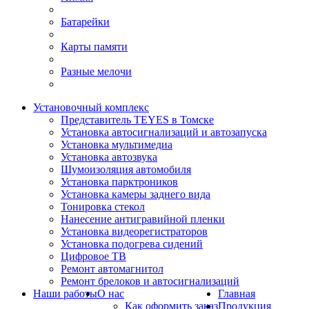
Батарейки
Карты памяти
Разные мелочи
Установочный комплекс
Представитель TEYES в Томске
Установка автосигнализаций и автозапуска
Установка мультимедиа
Установка автозвука
Шумоизоляция автомобиля
Установка парктроников
Установка камеры заднего вида
Тонировка стекол
Нанесение антигравийной пленки
Установка видеорегистраторов
Установка подогрева сидений
Цифровое ТВ
Ремонт автомагнитол
Ремонт брелоков и автосигнализаций
Наши работы
О нас
Главная
Как оформить заказ
Продукция