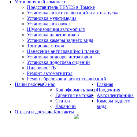
Установочный комплекс
Представитель TEYES в Томске
Установка автосигнализаций и автозапуска
Установка мультимедиа
Установка автозвука
Шумоизоляция автомобиля
Установка парктроников
Установка камеры заднего вида
Тонировка стекол
Нанесение антигравийной пленки
Установка видеорегистраторов
Установка подогрева сидений
Цифровое ТВ
Ремонт автомагнитол
Ремонт брелоков и автосигнализаций
Наши работы
О нас
Главная
Как оформить заказ
Продукция
Гарантия на товар
Автоэлектроника
Статьи
Камеры заднего
Вакансии
вида
Оплата и доставка
Контакты