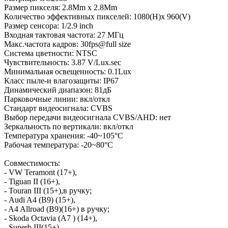
Размер пикселя: 2.8Mm x 2.8Mm
Количество эффективных пикселей: 1080(H)x 960(V)
Размер сенсора: 1/2.9 inch
Входная тактовая частота: 27 МГц
Макс.частота кадров: 30fps@full size
Система цветности: NTSC
Чувствительность: 3.87 V/Lux.sec
Минимальная освещенность: 0.1Lux
Класс пыле-и влагозащиты: IP67
Динамический диапазон: 81дБ
Парковочные линии: вкл/откл
Стандарт видеосигнала: CVBS
Выбор передачи видеосигнала CVBS/AHD: нет
Зеркальность по вертикали: вкл/откл
Температура хранения: -40~105°C
Рабочая температура: -20~80°C
Совместимость:
- VW Teramont (17+),
- Tiguan II (16+),
- Touran III (15+),в ручку;
- Audi A4 (B9) (15+),
- A4 Allroad (B9)(16+) в ручку;
- Skoda Octavia (A7 ) (14+),
- Superb III(15+),